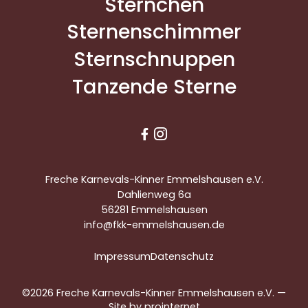
Sternchen
Sternenschimmer
Sternschnuppen
Tanzende Sterne


Freche Karnevals-Kinner Emmelshausen e.V.
Dahlienweg 6a
56281 Emmelshausen
info@fkk-emmelshausen.de
Impressum
Datenschutz
©2026 Freche Karnevals-Kinner Emmelshausen e.V. —
Site by
prointernet